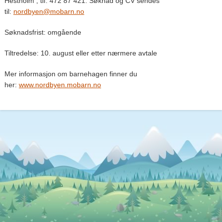
Hestholm , tlf. 472 87 421. Søknad og CV sendes
til:
nordbyen@mobarn.no
Søknadsfrist: omgående
Tiltredelse: 10. august eller etter nærmere avtale
Mer informasjon om barnehagen finner du
her:
www.nordbyen.mobarn.no