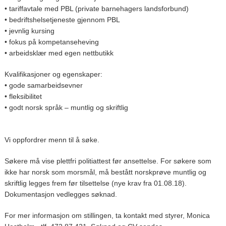
• tariffavtale med PBL (private barnehagers landsforbund)
• bedriftshelsetjeneste gjennom PBL
• jevnlig kursing
• fokus på kompetanseheving
• arbeidsklær med egen nettbutikk
Kvalifikasjoner og egenskaper:
• gode samarbeidsevner
• fleksibilitet
• godt norsk språk – muntlig og skriftlig
Vi oppfordrer menn til å søke.
Søkere må vise plettfri politiattest før ansettelse. For søkere som
ikke har norsk som morsmål, må bestått norskprøve muntlig og
skriftlig legges frem før tilsettelse (nye krav fra 01.08.18).
Dokumentasjon vedlegges søknad.
For mer informasjon om stillingen, ta kontakt med styrer, Monica